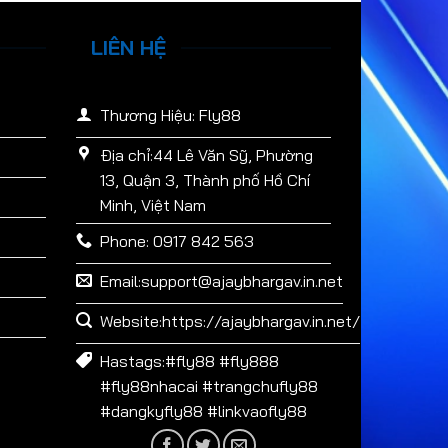
LIÊN HỆ
Thương Hiệu: Fly88
Địa chỉ:44 Lê Văn Sỹ, Phường
13, Quận 3, Thành phố Hồ Chí
Minh, Việt Nam
Phone: 0917 842 563
Email:support@ajaybhargav.in.net
Website:https://ajaybhargav.in.net/
Hastags:#fly88 #fly888
#fly88nhacai #trangchufly88
#dangkyfly88 #linkvaofly88