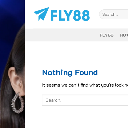
Skip
to
content
FLY88
HƯ
Nothing Found
It seems we can’t find what you’re lookin