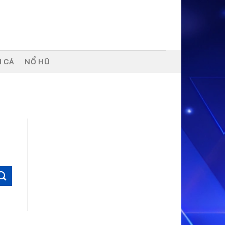
 CÁ
NỔ HŨ