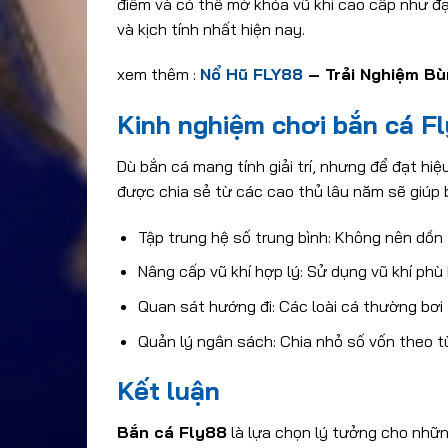
điểm và có thể mở khóa vũ khí cao cấp như đạ
và kịch tính nhất hiện nay.
xem thêm :
Nổ Hũ FLY88
– Trải Nghiệm B
Kinh nghiệm chơi bắn cá F
Dù bắn cá mang tính giải trí, nhưng để đạt h
được chia sẻ từ các cao thủ lâu năm sẽ giúp
Tập trung hệ số trung bình: Không nên dồn 
Nâng cấp vũ khí hợp lý: Sử dụng vũ khí phù
Quan sát hướng đi: Các loài cá thường bơi 
Quản lý ngân sách: Chia nhỏ số vốn theo t
Kết luận
Bắn cá Fly88
là lựa chọn lý tưởng cho nhữn