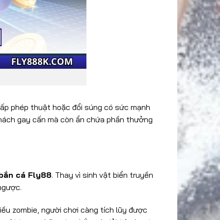
 cấp phép thuật hoặc đổi súng có sức mạnh
thách gay cấn mà còn ẩn chứa phần thưởng
bắn cá Fly88
. Thay vì sinh vật biển truyền
ngược.
hiều zombie, người chơi càng tích lũy được