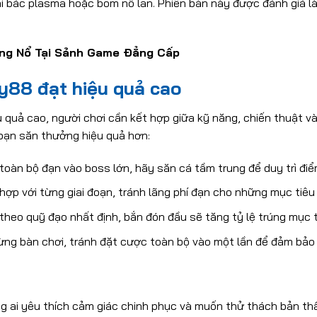
i bác plasma hoặc bom nổ lan. Phiên bản này được đánh giá là 
ùng Nổ Tại Sảnh Game Đẳng Cấp
ly88 đạt hiệu quả cao
iệu quả cao, người chơi cần kết hợp giữa kỹ năng, chiến thuật
 bạn săn thưởng hiệu quả hơn:
toàn bộ đạn vào boss lớn, hãy săn cá tầm trung để duy trì điểm
 hợp với từng giai đoạn, tránh lãng phí đạn cho những mục tiêu
theo quỹ đạo nhất định, bắn đón đầu sẽ tăng tỷ lệ trúng mục t
ừng bàn chơi, tránh đặt cược toàn bộ vào một lần để đảm bảo 
g ai yêu thích cảm giác chinh phục và muốn thử thách bản thâ