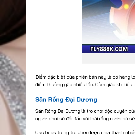
Điểm đặc biệt của phiên bản này là có hàng l
điểm thưởng gấp nhiều lần. Cảm giác khi tiêu
Săn Rồng Đại Dương
Săn Rồng Đại Dương là trò chơi độc quyền c
người chơi sẽ đối đầu với loài rồng nước có s
Các boss trong trò chơi được chia thành nhiều