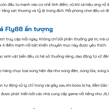
còn đầu tư mạnh vào cơ chế tính điểm, vũ khí và hiệu ứng nổ 
tăng sát thương và tỷ lệ trúng đích. Mỗi phòng chơi đều có độ
cá Fly88 ấn tượng
ợt truy cập mỗi ngày. Không chỉ bởi phần thưởng giá trị, mà c
là 4 điểm mạnh nổi bật khiến chuyên mục này được yêu thích:
ặc sinh vật biển đều có hệ số thưởng riêng, dao động từ x2 đ
 hàng chục loại súng hiện đại như súng điện, súng lửa, súng la
 tự động xử lý chỉ trong vài giây sau khi boss bị hạ, đảm bảo
u được phát triển bởi các nhà cung cấp game nổi tiếng như J