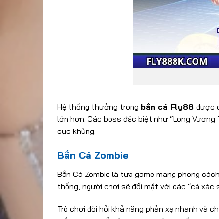
Hệ thống thưởng trong
bắn cá Fly88
được c
lớn hơn. Các boss đặc biệt như “Long Vương
cực khủng.
Bắn Cá Zombie
Bắn Cá Zombie là tựa game mang phong cách k
thống, người chơi sẽ đối mặt với các “cá xác
Trò chơi đòi hỏi khả năng phản xạ nhanh và ch