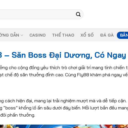
ỚNG DẪN
CASINO
THỂ THAO
XỔ SỐ
ĐÁ GÀ
BẮN
8 – Săn Boss Đại Dương, Có Nga
ng cho cộng đồng yêu thích trò chơi giải trí mang tính chiến 
oạt chế độ săn thưởng đỉnh cao. Cùng Fly88 khám phá ngay v
cách hiện đại, mang lại trải nghiệm mượt mà và dễ tiếp cận.
g “boss” khổng lồ ẩn sâu dưới đáy biển. Mỗi lượt bắn đều mang
 đôi phần thưởng.