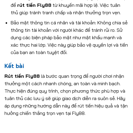
để
rút tiền Fly88
từ khuyến mãi hợp lệ. Việc tuân
thủ giúp tránh tranh chấp và nhận thưởng trọn vẹn.
Bảo mật thông tin cá nhân và tài khoản: Không chia sẻ
thông tin tài khoản với người khác để tránh rủi ro. Sử
dụng các biện pháp bảo mật như mật khẩu mạnh và
xác thực hai lớp. Việc này giúp bảo vệ quyền lợi và tiền
của bạn an toàn tuyệt đối.
Kết bài
Rút tiền Fly88
là bước quan trọng để người chơi nhận
thưởng một cách nhanh chóng, an toàn và minh bạch.
Thực hiện đúng quy trình, chọn phương thức phù hợp và
tuân thủ các lưu ý sẽ giúp giao dịch diễn ra suôn sẻ. Hãy
áp dụng những hướng dẫn này để rút tiền hiệu quả và tận
hưởng chiến thắng trọn vẹn tại Fly88.