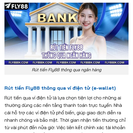
Rút tiền Fly88 thông qua ngân hàng
Rút tiền Fly88 thông qua ví điện tử (e-wallet)
Rút tiền qua ví điện tử là lựa chọn tiện lợi cho những ai
thường dùng các nền tảng thanh toán trực tuyến. Nhà
cái hỗ trợ các ví điện tử phổ biến, giúp giao dịch diễn ra
nhanh chóng và bảo mật. Thời gian nhận tiền thường chỉ
từ vài phút đến nửa giờ. Việc liên kết chính xác tài khoản